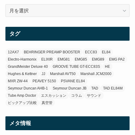
(12)
ア
(21)
ー
カ
(3)
イ
タグ
ブ
(3)
12AX7
BEHRINGER PREAMP BOOSTER
ECC83
EL84
Electro-Harmonix
ELIXIR
EMG81
EMG85
EMG89
EMG PA2
GrandMeister Deluxe 40
GROOVE TUBE GT-ECC83S
HE
Hughes & Kettner
JJ
Marshall AVT50
Marshall JCM2000
MXR ZW-44
PEAVEY 5150
PSVANE EL84
Seymour Duncan AHB-1
Seymour Duncan JB
TAD
TAD EL84M
Tube Amp Doctor
エスカッション
コラム
サウンド
ピックアップ比較
真空管
メタ情報