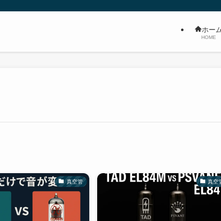
ホー
HOME
真空管
真空