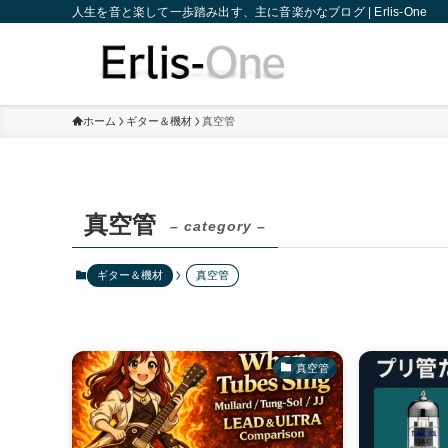
人生を音と楽して一歩踏み出す、主に音楽かなブログ | Erlis-One
ホーム
ギター＆機材
真空管
真空管
– category –
ギター＆機材
真空管
真空管