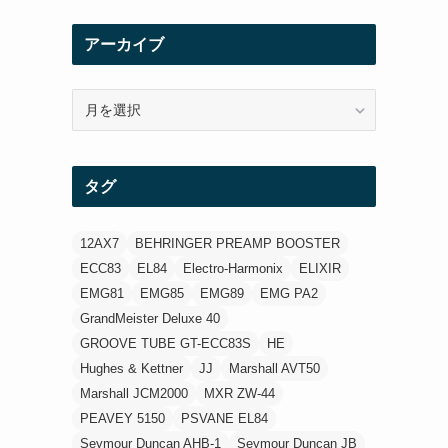
(1)
アーカイブ
(12)
ア
(21)
ー
カ
(3)
イ
タグ
ブ
(3)
12AX7
BEHRINGER PREAMP BOOSTER
ECC83
EL84
Electro-Harmonix
ELIXIR
EMG81
EMG85
EMG89
EMG PA2
GrandMeister Deluxe 40
GROOVE TUBE GT-ECC83S
HE
Hughes & Kettner
JJ
Marshall AVT50
Marshall JCM2000
MXR ZW-44
PEAVEY 5150
PSVANE EL84
Seymour Duncan AHB-1
Seymour Duncan JB