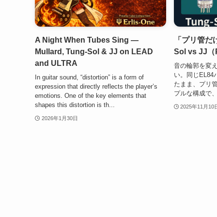
A Night When Tubes Sing —
「プリ管だけ
Mullard, Tung-Sol & JJ on LEAD
Sol vs J
and ULTRA
音の輪郭を変
い。同じEL84
In guitar sound, “distortion” is a form of
たまま、プリ管
expression that directly reflects the player’s
プルな構成で、Tu
emotions. One of the key elements that
shapes this distortion is th...
2025年11月10
2026年1月30日