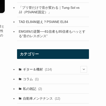
「プリ管だけで音が変わる｜Tung-Sol vs
JJ（PSVANE固定）」
TAD EL84M超え？PSVANE EL84
空管と
頼性
EMG89の逆襲──81信者も85信者もハッとす
4の
る“音のレスポンス”
カテゴリー
ギター＆機材
(114)
(29)
コラム
(1)
(10)
私の雑記
(2)
(21)
自動車メンテナンス
(12)
(7)