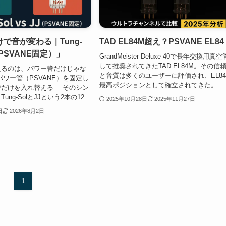
で音が変わる｜Tung-
TAD EL84M超え？PSVANE EL84
J（PSVANE固定）」
GrandMeister Deluxe 40で長年交換用真
して推奨されてきたTAD EL84M。その信
えるのは、パワー管だけじゃな
と音質は多くのユーザーに評価され、EL8
パワー管（PSVANE）を固定し
最高ポジションとして確立されてきた。...
だけを入れ替える──そのシン
ng-SolとJJという2本の12...
2025年10月28日
2025年11月27日
日
2026年8月2日
1