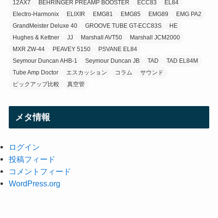
12AX7
BEHRINGER PREAMP BOOSTER
ECC83
EL84
Electro-Harmonix
ELIXIR
EMG81
EMG85
EMG89
EMG PA2
GrandMeister Deluxe 40
GROOVE TUBE GT-ECC83S
HE
Hughes & Kettner
JJ
Marshall AVT50
Marshall JCM2000
MXR ZW-44
PEAVEY 5150
PSVANE EL84
Seymour Duncan AHB-1
Seymour Duncan JB
TAD
TAD EL84M
Tube Amp Doctor
エスカッション
コラム
サウンド
ピックアップ比較
真空管
メタ情報
ログイン
投稿フィード
コメントフィード
WordPress.org