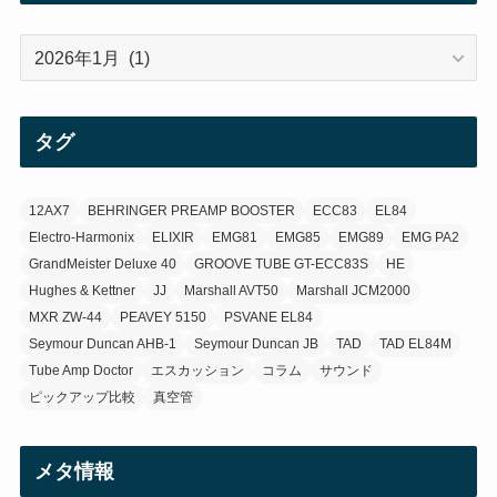
(12)
ア
(21)
ー
カ
(3)
イ
タグ
ブ
(3)
12AX7
BEHRINGER PREAMP BOOSTER
ECC83
EL84
Electro-Harmonix
ELIXIR
EMG81
EMG85
EMG89
EMG PA2
GrandMeister Deluxe 40
GROOVE TUBE GT-ECC83S
HE
Hughes & Kettner
JJ
Marshall AVT50
Marshall JCM2000
MXR ZW-44
PEAVEY 5150
PSVANE EL84
Seymour Duncan AHB-1
Seymour Duncan JB
TAD
TAD EL84M
Tube Amp Doctor
エスカッション
コラム
サウンド
ピックアップ比較
真空管
メタ情報