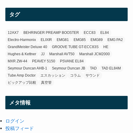
カ
(3)
イ
タグ
ブ
(3)
12AX7
BEHRINGER PREAMP BOOSTER
ECC83
EL84
Electro-Harmonix
ELIXIR
EMG81
EMG85
EMG89
EMG PA2
GrandMeister Deluxe 40
GROOVE TUBE GT-ECC83S
HE
Hughes & Kettner
JJ
Marshall AVT50
Marshall JCM2000
MXR ZW-44
PEAVEY 5150
PSVANE EL84
Seymour Duncan AHB-1
Seymour Duncan JB
TAD
TAD EL84M
Tube Amp Doctor
エスカッション
コラム
サウンド
ピックアップ比較
真空管
メタ情報
ログイン
投稿フィード