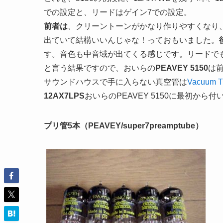
での設定と、リードはゲイン7での設定。
前者は
、クリーントーンがかなり作りやすくなり
出ていて結構いいんじゃな！っておもいました。
す。音色も中音域が出てくる感じです。リードで
と言う結果ですので、おいらの
PEAVEY 5150
は
サウンドハウスで手に入らない真空管は
Vacuum T
12AX7LPS
おいらのPEAVEY 5150に最初か
プリ管5本（PEAVEY/super7preamptube）