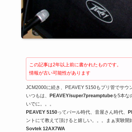
この記事は2年以上前に書かれたものです。
情報が古い可能性があります
JCM2000に続き、PEAVEY 5150もプリ管で
いつもは、
PEAVEY/super7preamptube
を5本なの
いでに。。。
PEAVEY 5150
ってパール時代、音屋さん時代、
P
ントにて教えて頂けると嬉しい。。。まぁ実験開
Sovtek 12AX7WA