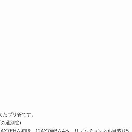
てたプリ管です。
ブの選別管
)
2AX7EHを初段、12AX7WBを4本。リズムチャンネル目盛り5