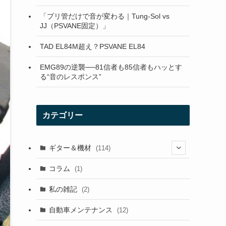
「プリ管だけで音が変わる｜Tung-Sol vs
JJ（PSVANE固定）」
TAD EL84M超え？PSVANE EL84
EMG89の逆襲──81信者も85信者もハッとす
る“音のレスポンス”
カテゴリー
ギター＆機材
(114)
(29)
コラム
(1)
(10)
私の雑記
(2)
(21)
自動車メンテナンス
(12)
(7)