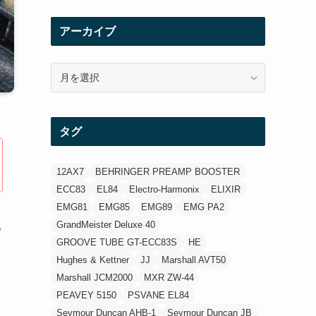
(1)
アーカイブ
(12)
ア
(21)
ー
カ
(3)
イ
タグ
ブ
(3)
12AX7
BEHRINGER PREAMP BOOSTER
ECC83
EL84
Electro-Harmonix
ELIXIR
EMG81
EMG85
EMG89
EMG PA2
GrandMeister Deluxe 40
つ
GROOVE TUBE GT-ECC83S
HE
Hughes & Kettner
JJ
Marshall AVT50
Marshall JCM2000
MXR ZW-44
PEAVEY 5150
PSVANE EL84
Seymour Duncan AHB-1
Seymour Duncan JB