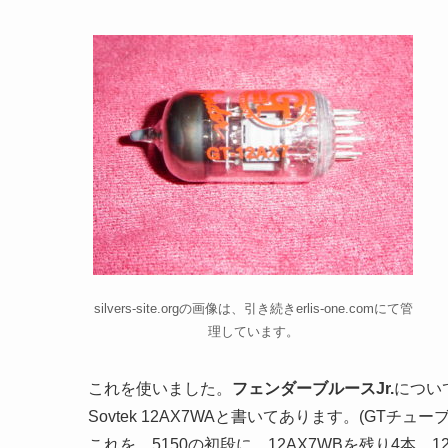
silvers-site.orgの画像は、引き続きerlis-one.comにて管
理しています。
これを使いました。
フェンダーブルースJr.
につい
Sovtek 12AX7WAと書いてあります。(
GTチュー
これを、5150の初段に、12AX7WBを残り4本、1