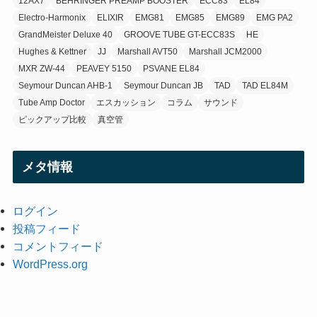
12AX7
BEHRINGER PREAMP BOOSTER
ECC83
EL84
Electro-Harmonix
ELIXIR
EMG81
EMG85
EMG89
EMG PA2
GrandMeister Deluxe 40
GROOVE TUBE GT-ECC83S
HE
Hughes & Kettner
JJ
Marshall AVT50
Marshall JCM2000
MXR ZW-44
PEAVEY 5150
PSVANE EL84
Seymour Duncan AHB-1
Seymour Duncan JB
TAD
TAD EL84M
Tube Amp Doctor
エスカッション
コラム
サウンド
ピックアップ比較
真空管
メタ情報
ログイン
投稿フィード
コメントフィード
WordPress.org