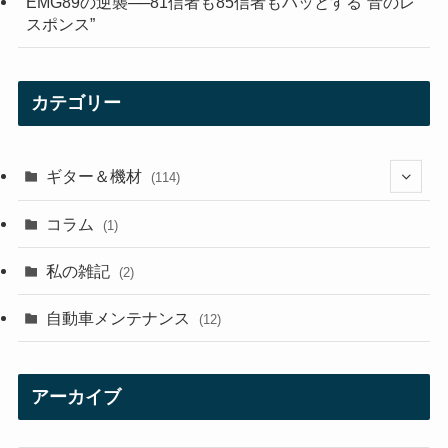
EMG89の逆襲──81信者も85信者もハッとする“音のレ
スポンス”
カテゴリー
ギター＆機材
(114)
(29)
コラム
(1)
(10)
私の雑記
(2)
(21)
自動車メンテナンス
(12)
(7)
(1)
アーカイブ
(12)