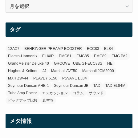
ア
(21)
ー
カ
(3)
イ
タグ
ブ
(3)
12AX7
BEHRINGER PREAMP BOOSTER
ECC83
EL84
Electro-Harmonix
ELIXIR
EMG81
EMG85
EMG89
EMG PA2
GrandMeister Deluxe 40
GROOVE TUBE GT-ECC83S
HE
Hughes & Kettner
JJ
Marshall AVT50
Marshall JCM2000
MXR ZW-44
PEAVEY 5150
PSVANE EL84
Seymour Duncan AHB-1
Seymour Duncan JB
TAD
TAD EL84M
Tube Amp Doctor
エスカッション
コラム
サウンド
ピックアップ比較
真空管
メタ情報