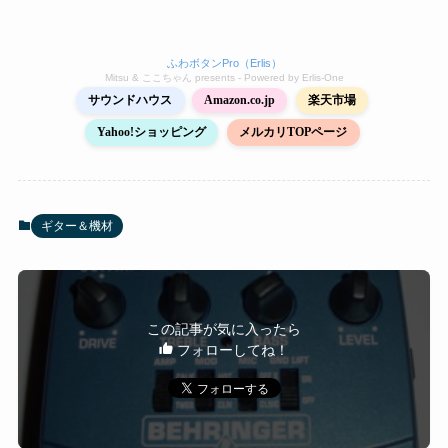
ふわボタンPro（Erlis）
Mitsu & ここちゃん presents - Powered by Erlis‑One
サウンドハウス
Amazon.co.jp
楽天市場
Yahoo!ショッピング
メルカリTOPページ
ギター＆機材
この記事が気に入ったら
フォローしてね！