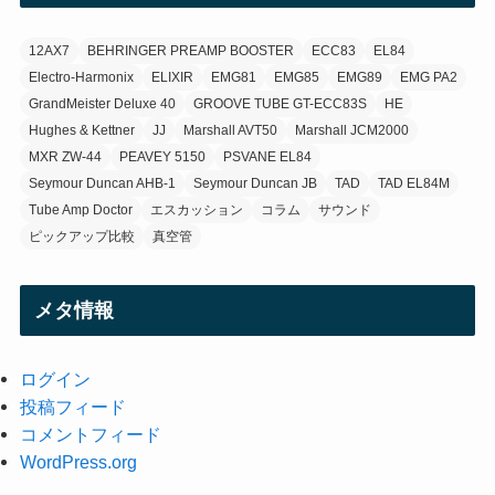
(3)
12AX7
BEHRINGER PREAMP BOOSTER
ECC83
EL84
Electro-Harmonix
ELIXIR
EMG81
EMG85
EMG89
EMG PA2
GrandMeister Deluxe 40
GROOVE TUBE GT-ECC83S
HE
Hughes & Kettner
JJ
Marshall AVT50
Marshall JCM2000
MXR ZW-44
PEAVEY 5150
PSVANE EL84
Seymour Duncan AHB-1
Seymour Duncan JB
TAD
TAD EL84M
Tube Amp Doctor
エスカッション
コラム
サウンド
ピックアップ比較
真空管
メタ情報
ログイン
投稿フィード
コメントフィード
WordPress.org