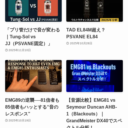
「プリ管だけで音が変わる
TAD EL84M超え？
｜Tung-Sol vs
PSVANE EL84
JJ（PSVANE固定）」
2025年10月28日
2025年11月10日
EMG89の逆襲──81信者も
【音源比較】EMG81 vs
85信者もハッとする“音の
Seymour Duncan AHB-
レスポンス”
1（Blackouts）｜
GrandMeister DX40でスペ
2025年10月19日
クトル分析！