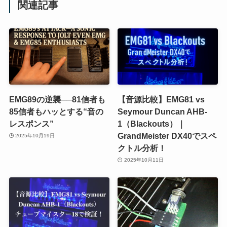
関連記事
EMG89の逆襲──81信者も
【音源比較】EMG81 vs
85信者もハッとする“音の
Seymour Duncan AHB-
レスポンス”
1（Blackouts）｜
GrandMeister DX40でスペ
2025年10月19日
クトル分析！
2025年10月11日