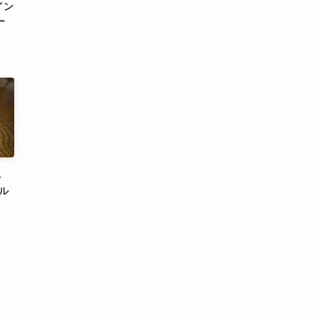
ゲイン
ー
-
プル