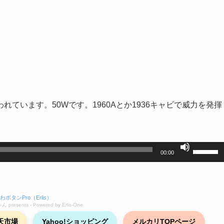
ています。50Wです。1960Aとか1936キャビで威力を発揮
ボ
00:00
リ
ュ
ー
わボタンPro（Erlis）
ム
 presents - Powered by Erlis‑One
調
天市場
Yahoo!ショッピング
メルカリTOPページ