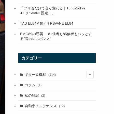
「プリ管だけで音が変わる｜Tung-Sol vs
JJ（PSVANE固定）」
TAD EL84M超え？PSVANE EL84
EMG89の逆襲──81信者も85信者もハッとす
る“音のレスポンス”
カテゴリー
ギター＆機材
(114)
(29)
コラム
(1)
(10)
私の雑記
(2)
(21)
自動車メンテナンス
(12)
(7)