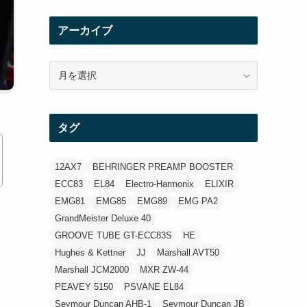
(1)
アーカイブ
(12)
ア
(21)
ー
カ
(3)
イ
タグ
ブ
(3)
12AX7
BEHRINGER PREAMP BOOSTER
ECC83
EL84
Electro-Harmonix
ELIXIR
EMG81
EMG85
EMG89
EMG PA2
GrandMeister Deluxe 40
GROOVE TUBE GT-ECC83S
HE
Hughes & Kettner
JJ
Marshall AVT50
Marshall JCM2000
MXR ZW-44
PEAVEY 5150
PSVANE EL84
Seymour Duncan AHB-1
Seymour Duncan JB