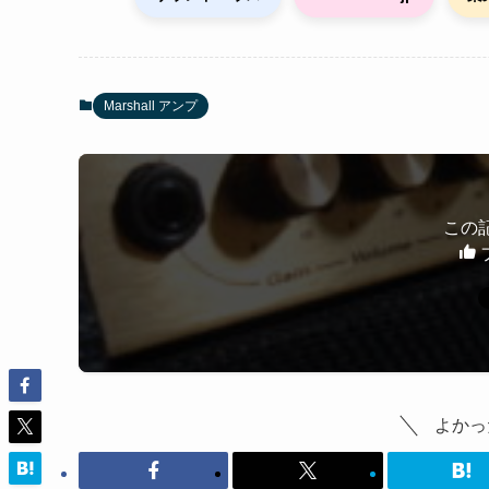
ー
Marshall アンプ
この
よかっ