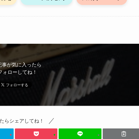
節
に
は
上
下
矢
印
記事が気に入ったら
キ
フォローしてね！
ー
を
使
っ
て
く
たらシェアしてね！
だ
さ