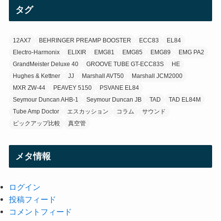
イ
タグ
ブ
(3)
12AX7
BEHRINGER PREAMP BOOSTER
ECC83
EL84
Electro-Harmonix
ELIXIR
EMG81
EMG85
EMG89
EMG PA2
GrandMeister Deluxe 40
GROOVE TUBE GT-ECC83S
HE
Hughes & Kettner
JJ
Marshall AVT50
Marshall JCM2000
MXR ZW-44
PEAVEY 5150
PSVANE EL84
Seymour Duncan AHB-1
Seymour Duncan JB
TAD
TAD EL84M
Tube Amp Doctor
エスカッション
コラム
サウンド
ピックアップ比較
真空管
メタ情報
ログイン
投稿フィード
コメントフィード